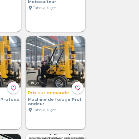
Motoculteur
location_on
Tahoua, Niger
19
jours
favorite_border
favorite_border
Prix sur demande
 Profond
Machine de forage Prof
ondeur
location_on
Tahoua, Niger