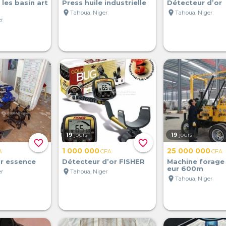
les basin art
Press huile industrielle
Détecteur d’or
location_on
location_on
Tahoua, Niger
Tahoua, Niger
er
19
jours
19
jours
favorite_border
favorite_border
1 000 000
25 000 000
A
CFA
CFA
r essence
Détecteur d’or FISHER
Machine forage
eur 600m
location_on
er
Tahoua, Niger
location_on
Tahoua, Niger