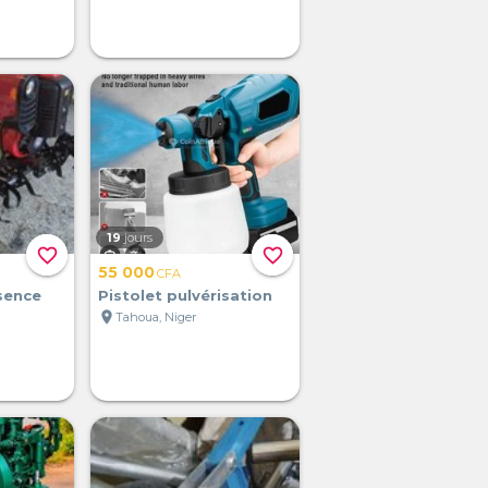
19
jours
favorite_border
favorite_border
55 000
CFA
sence
Pistolet pulvérisation
location_on
Tahoua, Niger