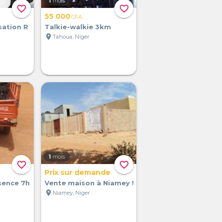
1
mois
favorite_border
favorite_border
55 000
CFA
sation R
Talkie-walkie 3km
location_on
Tahoua, Niger
1
mois
favorite_border
favorite_border
Prix sur demande
sence 7h
Vente maison à Niamey !
location_on
Niamey, Niger