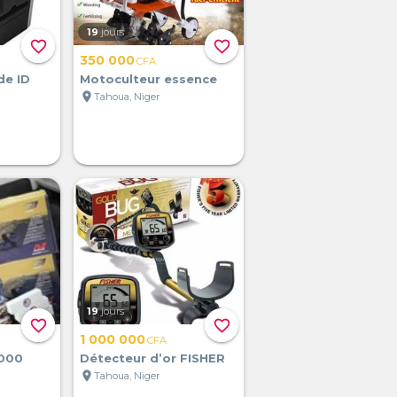
19
jours
favorite_border
favorite_border
350 000
CFA
de ID
Motoculteur essence
location_on
Tahoua, Niger
19
jours
favorite_border
favorite_border
1 000 000
CFA
2000
Détecteur d’or FISHER
location_on
Tahoua, Niger