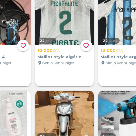
22
jours
22
jours
favorite_border
favorite_border
10 000
10 000
CFA
CFA
n 4
Maillot style algérie
Maillot style ar
location_on
location_on
, Niger
Birnin Konni, Niger
Birnin Konni, Nige