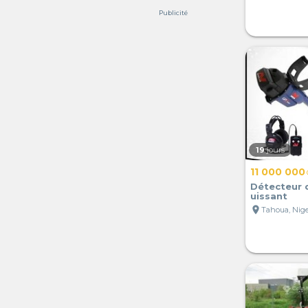
Publicité
19
jours
11 000 000
Détecteur 
uissant
location_on
Tahoua, Nig