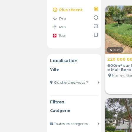
radio_button_checked
access_time
Plus récent
radio_button_unchecked
arrow_downward
Prix
radio_button_unchecked
arrow_upward
Prix
check_box_outline_blank
Top
4
jours
220 000 0
Localisation
600m² sur 
Ville
e Mali Bero
location_on
Niamey, Nig
location_on
Filtres
Catégorie
view_comfy