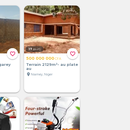
17
jours
favorite_border
favorite_border
500 000 000
CFA
garey
Terrain 2129m²- au plate
au
location_on
Niamey, Niger