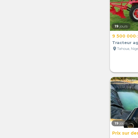
19
jours
9 500 000
Tracteur ag
location_on
Tahoua, Nig
19
jours
Prix sur d