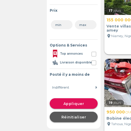
Prix
17
jours
155 000 00
Vente villas
amey
location_on
Niamey, Nig
Options & Services
Top annonces
Livraison disponible
Posté il y a moins de
19
jours
Appliquer
950 000
CF
Réinitialiser
Bobine éle
location_on
Tahoua, Nig