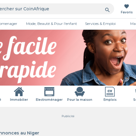
favorite
search
Favoris
tromenager
Mode, Beauté & Pour l'enfant
Services & Emploi
Mai
é
Immobilier
Electroménager
Pour la maison
Emplois
S
Publicité
Annonces au Niger