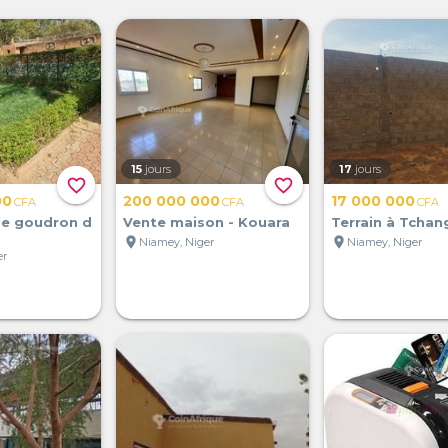
15
jours
17
jours
favorite_border
favorite_border
00
200 000 000
17 000 000
CFA
CFA
CFA
le goudron d
Vente maison - Kouara
Terrain à Tchan
location_on
location_on
Niamey, Niger
Niamey, Niger
er