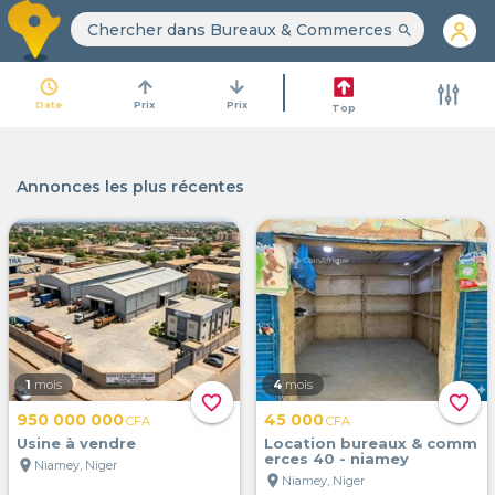
search
access_time
arrow_upward
arrow_downward
Date
Prix
Prix
Top
Annonces les plus récentes
1
mois
4
mois
favorite_border
favorite_border
950 000 000
45 000
CFA
CFA
Usine à vendre
Location bureaux & comm
erces 40 - niamey
location_on
Niamey, Niger
location_on
Niamey, Niger