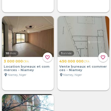
10
mois
1
année
favorite_border
favorite_border
3 000 000
450 000 000
CFA
CFA
Location bureaux et com
Vente bureaux et commer
merces - Niamey
ces - Niamey
location_on
location_on
Niamey, Niger
Niamey, Niger