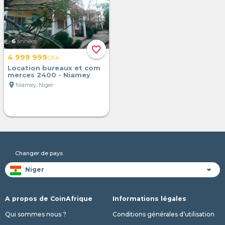
6
années
favorite_border
4 999 999
CFA
Location bureaux et com
merces 2400 - Niamey
location_on
Niamey, Niger
Changer de pays
A propos de CoinAfrique
Informations légales
Qui sommes nous ?
Conditions générales d’utilisation