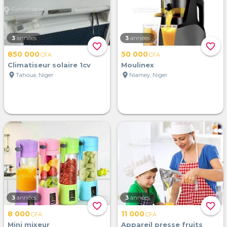
3
années
3
années
favorite_border
favorite_border
850 000
50 000
CFA
CFA
Climatiseur solaire 1cv
Moulinex
location_on
location_on
Tahoua, Niger
Niamey, Niger
3
années
3
années
favorite_border
favorite_border
8 000
11 000
CFA
CFA
Mini mixeur
Appareil presse fruits