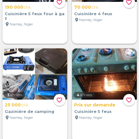
favorite_border
favorite_border
190 000
70 000
CFA
CFA
Cuisinière 5 feux four à ga
Cuisinière 4 feux
z
location_on
Niamey, Niger
location_on
Niamey, Niger
3
années
4
années
favorite_border
favorite_border
25 000
Prix sur demande
CFA
Gazinière de camping
Cuisinière 5 feux
location_on
location_on
Niamey, Niger
Niamey, Niger