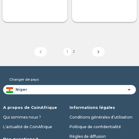
chevron_left
chevron_right
1
2
Changer de pays
A propos de CoinAfrique
Informations légales
Qui sommes nous ?
Conditions générales d’utilisation
L'actualité de CoinAfrique
Politique de confidentialité
Règles de diffusion