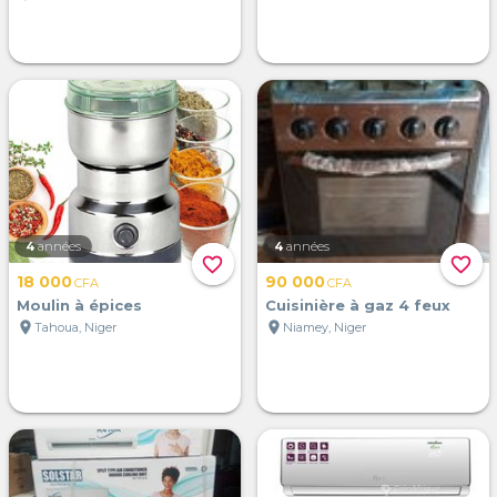
4
années
4
années
favorite_border
favorite_border
18 000
90 000
CFA
CFA
Moulin à épices
Cuisinière à gaz 4 feux
location_on
location_on
Tahoua, Niger
Niamey, Niger