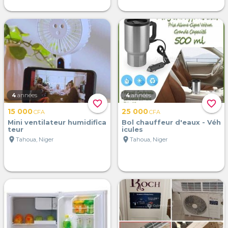
4
années
4
années
favorite_border
favorite_border
15 000
25 000
CFA
CFA
Mini ventilateur humidifica
Bol chauffeur d'eaux - Véh
teur
icules
location_on
location_on
Tahoua, Niger
Tahoua, Niger