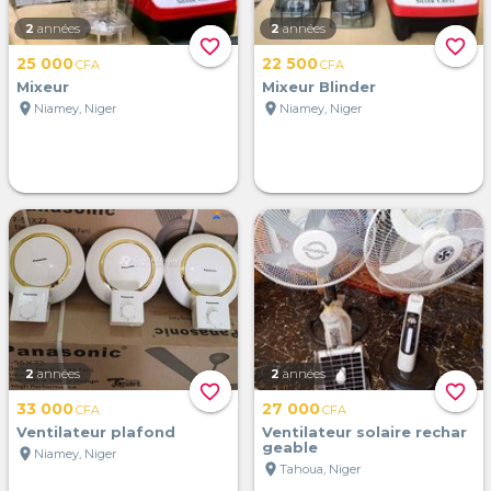
2
années
2
années
favorite_border
favorite_border
25 000
22 500
CFA
CFA
Mixeur
Mixeur Blinder
location_on
location_on
Niamey, Niger
Niamey, Niger
2
années
2
années
favorite_border
favorite_border
33 000
27 000
CFA
CFA
Ventilateur plafond
Ventilateur solaire rechar
geable
location_on
Niamey, Niger
location_on
Tahoua, Niger