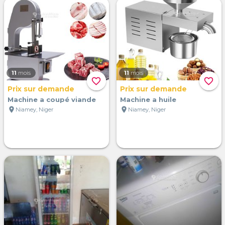
11
mois
11
mois
favorite_border
favorite_border
Prix sur demande
Prix sur demande
Machine a coupé viande
Machine a huile
location_on
location_on
Niamey, Niger
Niamey, Niger