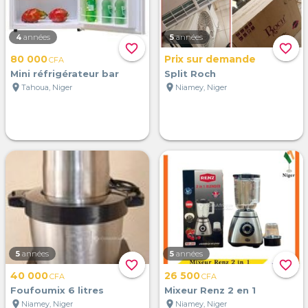
4
années
5
années
favorite_border
favorite_border
80 000
Prix sur demande
CFA
Mini réfrigérateur bar
Split Roch
location_on
location_on
Tahoua, Niger
Niamey, Niger
5
années
5
années
favorite_border
favorite_border
40 000
26 500
CFA
CFA
Foufoumix 6 litres
Mixeur Renz 2 en 1
location_on
location_on
Niamey, Niger
Niamey, Niger