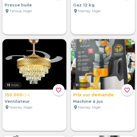
Presse huile
Gaz 12 kg
location_on
location_on
Tahoua, Niger
Niamey, Niger
11
mois
11
mois
favorite_border
favorite_border
150 000
Prix sur demande
CFA
Ventilateur
Machine à jus
location_on
location_on
Niamey, Niger
Niamey, Niger