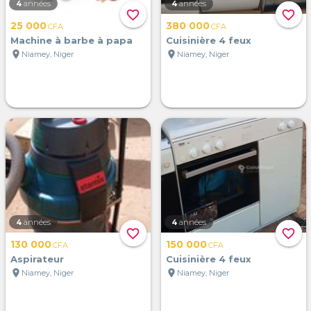
4
années
4
années
favorite_border
favorite_border
25 000
380 000
CFA
CFA
Machine à barbe à papa
Cuisinière 4 feux
location_on
location_on
Niamey, Niger
Niamey, Niger
4
années
4
années
favorite_border
favorite_border
130 000
150 000
CFA
CFA
Aspirateur
Cuisinière 4 feux
location_on
location_on
Niamey, Niger
Niamey, Niger