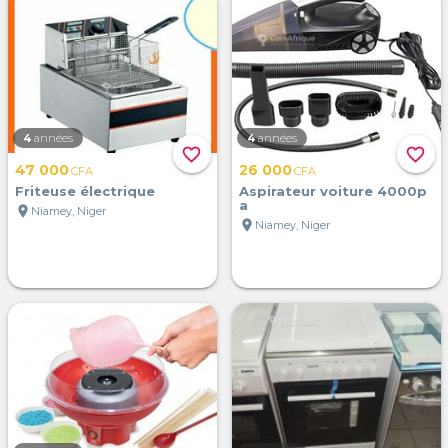
4
années
4
années
favorite_border
favorite_border
47 000
26 000
CFA
CFA
Friteuse électrique
Aspirateur voiture 4000p
a
location_on
Niamey, Niger
location_on
Niamey, Niger