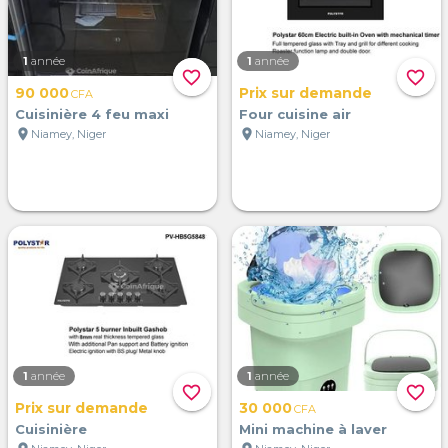
1
année
1
année
favorite_border
favorite_border
90 000
Prix sur demande
CFA
Cuisinière 4 feu maxi
Four cuisine air
location_on
location_on
Niamey, Niger
Niamey, Niger
1
année
1
année
favorite_border
favorite_border
Prix sur demande
30 000
CFA
Cuisinière
Mini machine à laver