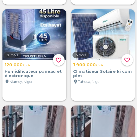
2
mois
3
mois
favorite_border
favorite_border
120 000
1 900 000
CFA
CFA
Humidificateur paneau et
Climatiseur Solaire ki com
électronique
plet
location_on
location_on
Niamey, Niger
Tahoua, Niger