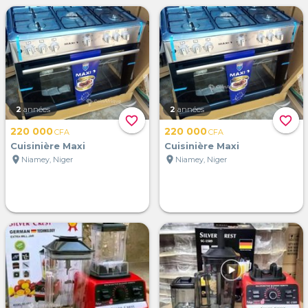
2
années
2
années
favorite_border
favorite_border
220 000
220 000
CFA
CFA
Cuisinière Maxi
Cuisinière Maxi
location_on
location_on
Niamey, Niger
Niamey, Niger