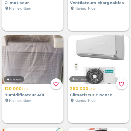
Climatiseur
Ventilateurs chargeables
location_on
location_on
Niamey, Niger
Niamey, Niger
4
années
4
années
favorite_border
favorite_border
120 000
260 000
CFA
CFA
Humidificateur 40L
Climatiseur Hisense
location_on
location_on
Niamey, Niger
Niamey, Niger