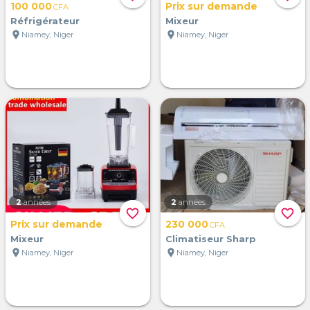
100 000
Prix sur demande
CFA
Réfrigérateur
Mixeur
location_on
location_on
Niamey, Niger
Niamey, Niger
2
années
2
années
favorite_border
favorite_border
Prix sur demande
230 000
CFA
Mixeur
Climatiseur Sharp
location_on
location_on
Niamey, Niger
Niamey, Niger