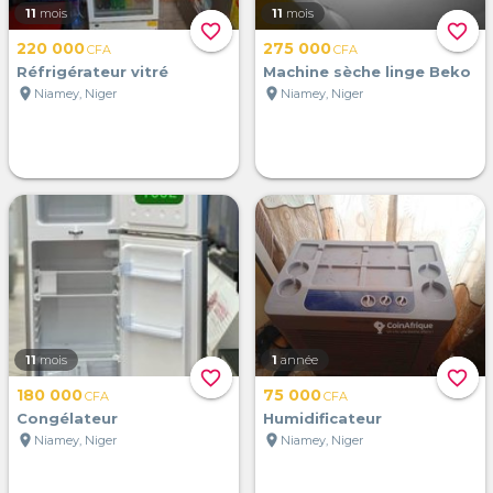
11
mois
11
mois
favorite_border
favorite_border
220 000
275 000
CFA
CFA
Réfrigérateur vitré
Machine sèche linge Beko
location_on
location_on
Niamey, Niger
Niamey, Niger
11
mois
1
année
favorite_border
favorite_border
180 000
75 000
CFA
CFA
Congélateur
Humidificateur
location_on
location_on
Niamey, Niger
Niamey, Niger