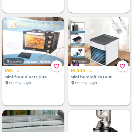
2
années
3
années
favorite_border
favorite_border
185
18 000
CFA
CFA
Mini four électrique
Mini humidificateur
location_on
location_on
Niamey, Niger
Niamey, Niger