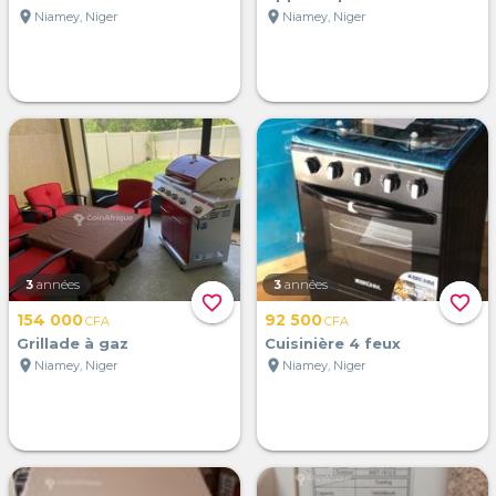
location_on
location_on
Niamey, Niger
Niamey, Niger
3
années
3
années
favorite_border
favorite_border
154 000
92 500
CFA
CFA
Grillade à gaz
Cuisinière 4 feux
location_on
location_on
Niamey, Niger
Niamey, Niger