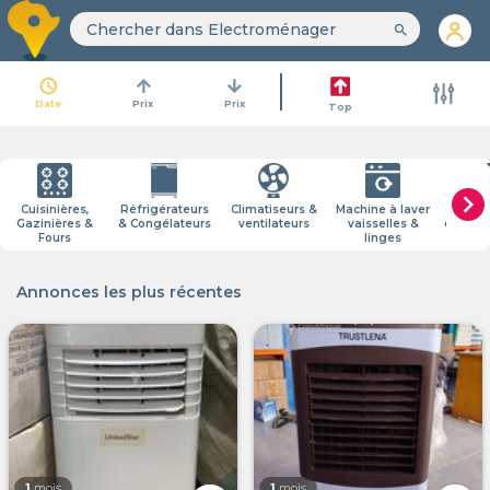
search
access_time
arrow_upward
arrow_downward
Date
Prix
Prix
Top
chevron_right
Cuisinières,
Réfrigérateurs
Climatiseurs &
Machine à laver
Pe
Gazinières &
& Congélateurs
ventilateurs
vaisselles &
électr
Fours
linges
Annonces les plus récentes
1
mois
1
mois