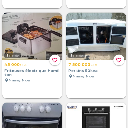
1
année
1
année
favorite_border
favorite_border
45 000
7 500 000
CFA
CFA
Friteuses électrique Hamil
Perkins 50kva
ton
location_on
Niamey, Niger
location_on
Niamey, Niger