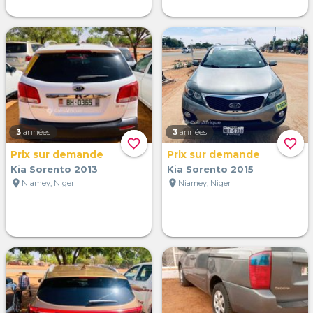
3
années
3
années
favorite_border
favorite_border
Prix sur demande
Prix sur demande
Kia Sorento 2013
Kia Sorento 2015
location_on
location_on
Niamey, Niger
Niamey, Niger