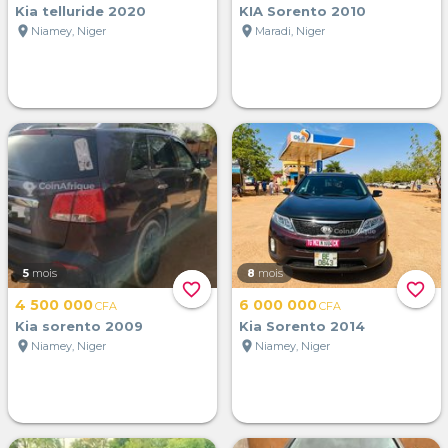
Kia telluride 2020
KIA Sorento 2010
location_on
location_on
Niamey, Niger
Maradi, Niger
5
mois
8
mois
favorite_border
favorite_border
4 500 000
6 000 000
CFA
CFA
Kia sorento 2009
Kia Sorento 2014
location_on
location_on
Niamey, Niger
Niamey, Niger