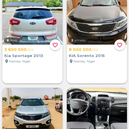
8
mois
2
années
favorite_border
favorite_border
3 800 000
8 000 000
CFA
CFA
Kia Sportage 2013
KIA Sorento 2015
location_on
location_on
Niamey, Niger
Niamey, Niger