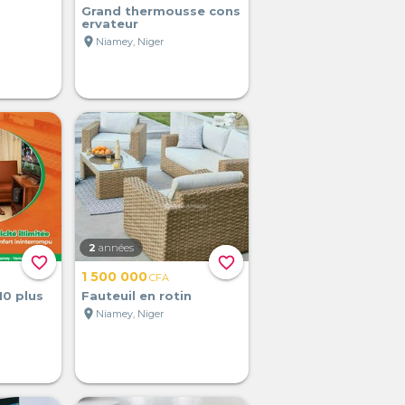
Grand thermousse cons
ervateur
location_on
Niamey, Niger
2
années
favorite_border
favorite_border
1 500 000
CFA
10 plus
Fauteuil en rotin
location_on
Niamey, Niger