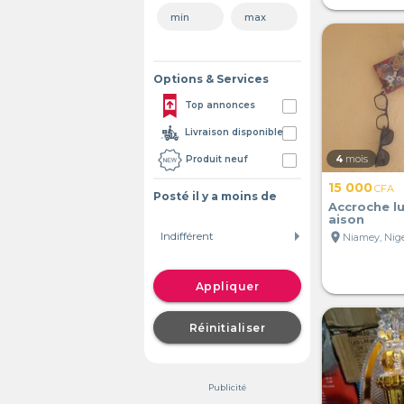
Options & Services
Top annonces
Livraison disponible
4
mois
Produit neuf
15 000
CFA
Posté il y a moins de
Accroche l
aison
location_on
Niamey, Nig
Appliquer
Réinitialiser
Publicité