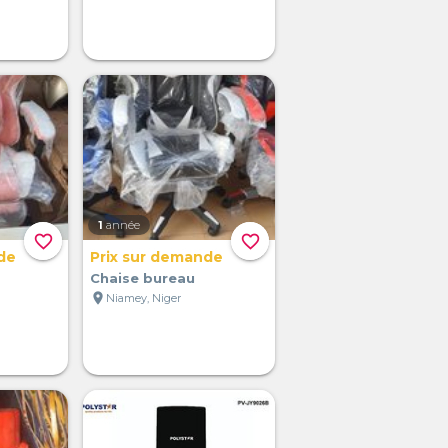
1
année
favorite_border
favorite_border
de
Prix sur demande
Chaise bureau
location_on
Niamey, Niger