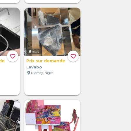
6
mois
favorite_border
favorite_border
de
Prix sur demande
Lavabo
location_on
Niamey, Niger