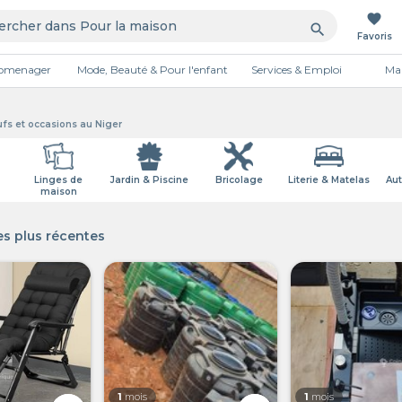
favorite
search
Favoris
tromenager
Mode, Beauté & Pour l'enfant
Services & Emploi
Mai
Publicité
fs et occasions au Niger
Linges de
Jardin & Piscine
Bricolage
Literie & Matelas
Aut
maison
s plus récentes
1
mois
1
mois