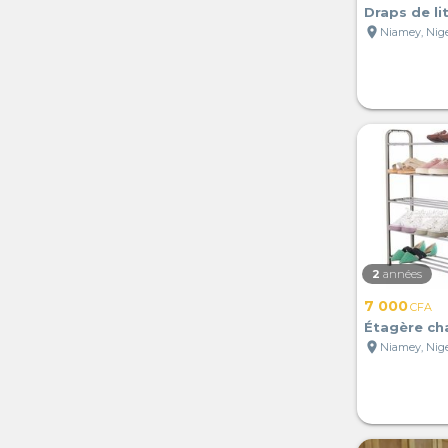
Draps de li
location_on
Niamey, Nig
2
années
7 000
CFA
Étagère ch
location_on
Niamey, Nig