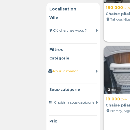
180 000
CFA
Localisation
Chaise plia
Ville
location_on
Tahoua, Nig
location_on
Filtres
Catégorie
Sous-catégorie
3
mois
18 000
CFA
view_comfy
Chaise plia
location_on
Niamey, Nig
Prix