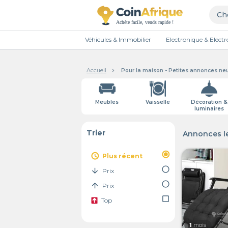
Véhicules & Immobilier
Electronique & Elec
Accueil
Pour la maison - Petites annonces neu
Meubles
Vaisselle
Décoration &
luminaires
Trier
Annonces le
radio_button_checked
access_time
Plus récent
radio_button_unchecked
arrow_downward
Prix
radio_button_unchecked
arrow_upward
Prix
check_box_outline_blank
Top
1
mois