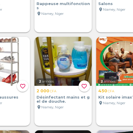
t
Rappeuse multifonction
Salons
s
location_on
er
Niamey, Niger
location_on
Niamey, Niger
2
années
2
années
favorite_border
favorite_border
2 000
450
CFA
CFA
aussures
Désinfectant mains et g
Kit solaire imax
el de douche.
location_on
er
Niamey, Niger
location_on
Niamey, Niger