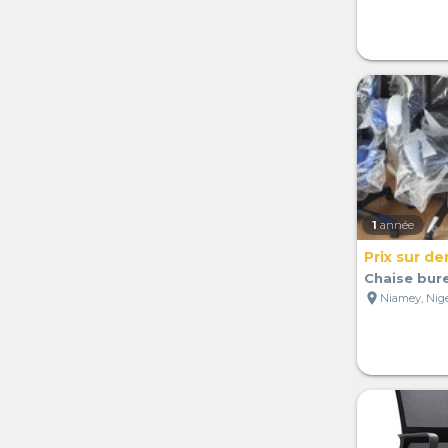
1
année
Prix sur d
Chaise bur
location_on
Niamey, Nig