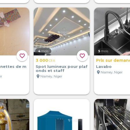
4
mois
5
mois
favorite_border
favorite_border
3 000
Prix sur deman
CFA
unettes de m
Spot lumineux pour plaf
Lavabo
onds et staff
location_on
Niamey, Niger
location_on
er
Niamey, Niger