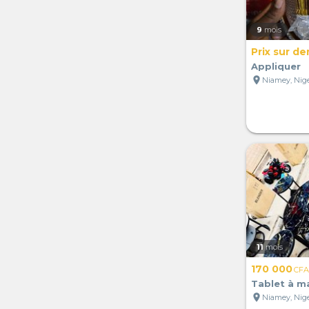
9
mois
Prix sur d
Appliquer
location_on
Niamey, Nig
11
mois
170 000
CFA
Tablet à m
location_on
Niamey, Nig