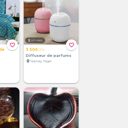
2
années
favorite_border
favorite_border
de
3 500
CFA
Diffuseur de parfums
location_on
Niamey, Niger