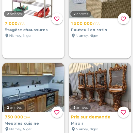
2
années
2
années
favorite_border
favorite_border
7 000
1 500 000
CFA
CFA
Étagère chaussures
Fauteuil en rotin
location_on
location_on
Niamey, Niger
Niamey, Niger
2
années
3
années
favorite_border
favorite_border
750 000
Prix sur demande
CFA
Meubles cuisine
Miroir
location_on
location_on
Niamey, Niger
Niamey, Niger