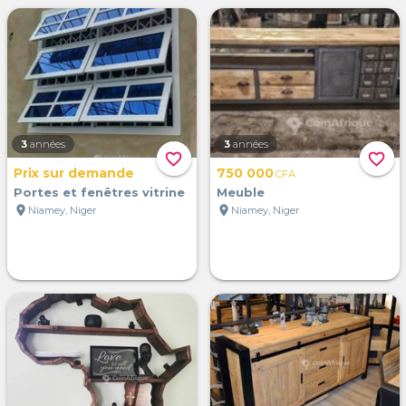
3
années
3
années
favorite_border
favorite_border
Prix sur demande
750 000
CFA
Portes et fenêtres vitrine
Meuble
location_on
location_on
Niamey, Niger
Niamey, Niger