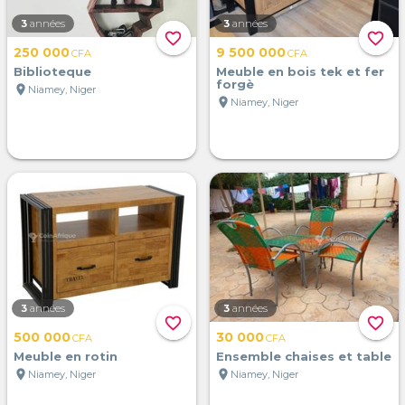
3
années
3
années
favorite_border
favorite_border
250 000
9 500 000
CFA
CFA
Biblioteque
Meuble en bois tek et fer
forgè
location_on
Niamey, Niger
location_on
Niamey, Niger
3
années
3
années
favorite_border
favorite_border
500 000
30 000
CFA
CFA
Meuble en rotin
Ensemble chaises et table
location_on
location_on
Niamey, Niger
Niamey, Niger