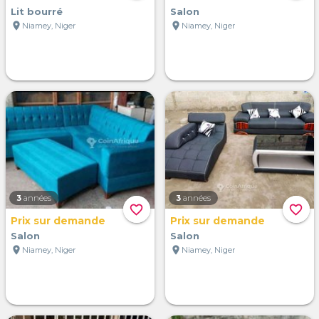
Lit bourré
Salon
location_on
location_on
Niamey, Niger
Niamey, Niger
3
années
3
années
favorite_border
favorite_border
Prix sur demande
Prix sur demande
Salon
Salon
location_on
location_on
Niamey, Niger
Niamey, Niger