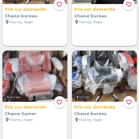
favorite_border
favorite_border
Prix sur demande
Prix sur demande
Chaise bureau
Chaise bureau
location_on
location_on
Niamey, Niger
Niamey, Niger
1
année
1
année
favorite_border
favorite_border
Prix sur demande
Prix sur demande
Chaise Gamer
Chaise bureau
location_on
location_on
Niamey, Niger
Niamey, Niger