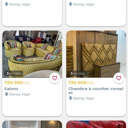
location_on
location_on
Niamey, Niger
Niamey, Niger
3
années
3
années
favorite_border
favorite_border
700 000
750 000
CFA
CFA
Salons
Chambre à coucher compl
et
location_on
Niamey, Niger
location_on
Niamey, Niger