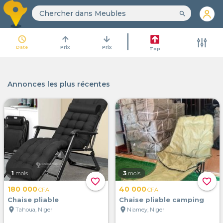
search
access_time
arrow_upward
arrow_downward
Date
Prix
Prix
Top
Annonces les plus récentes
1
mois
3
mois
favorite_border
favorite_border
180 000
40 000
CFA
CFA
Chaise pliable
Chaise pliable camping
location_on
location_on
Tahoua, Niger
Niamey, Niger