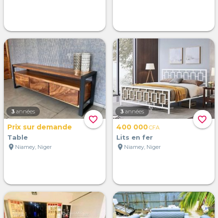
3
années
3
années
favorite_border
favorite_border
Prix sur demande
400 000
CFA
Table
Lits en fer
location_on
location_on
Niamey, Niger
Niamey, Niger