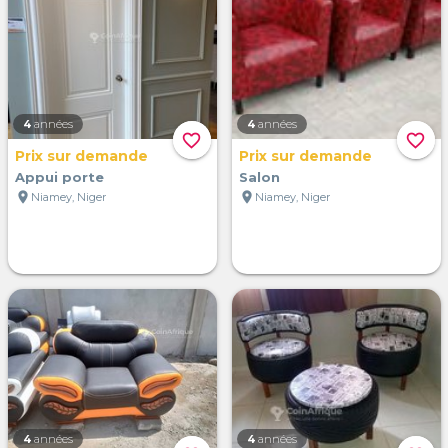
4
années
4
années
favorite_border
favorite_border
Prix sur demande
Prix sur demande
Appui porte
Salon
location_on
location_on
Niamey, Niger
Niamey, Niger
4
années
4
années