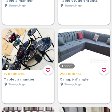
Table à manger
Table étude enfants
location_on
location_on
Niamey, Niger
Niamey, Niger
11
mois
1
année
favorite_border
favorite_border
170 000
250 000
CFA
CFA
Tablet à manger
Canapé d'angle
location_on
location_on
Niamey, Niger
Niamey, Niger