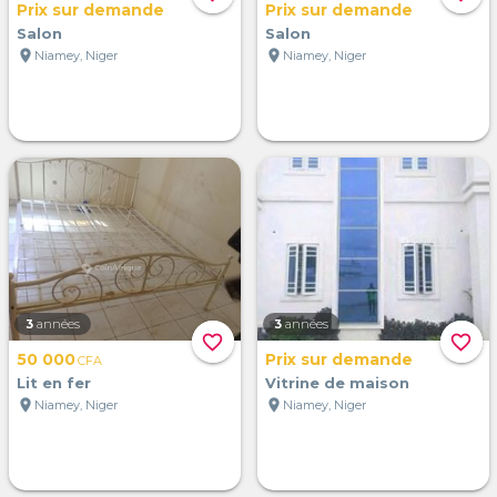
Prix sur demande
Prix sur demande
Salon
Salon
location_on
location_on
Niamey, Niger
Niamey, Niger
3
années
3
années
favorite_border
favorite_border
50 000
Prix sur demande
CFA
Lit en fer
Vitrine de maison
location_on
location_on
Niamey, Niger
Niamey, Niger