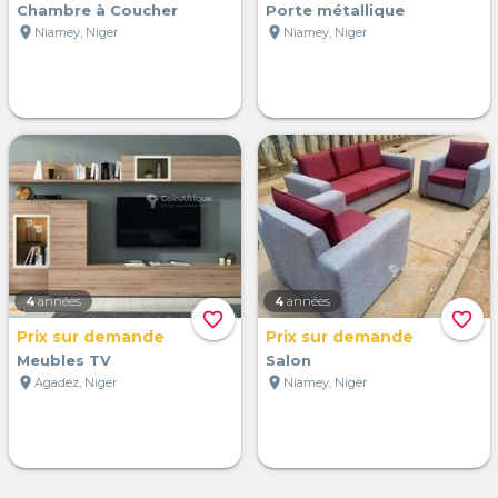
Chambre à Coucher
Porte métallique
location_on
location_on
Niamey, Niger
Niamey, Niger
4
années
4
années
favorite_border
favorite_border
Prix sur demande
Prix sur demande
Meubles TV
Salon
location_on
location_on
Agadez, Niger
Niamey, Niger