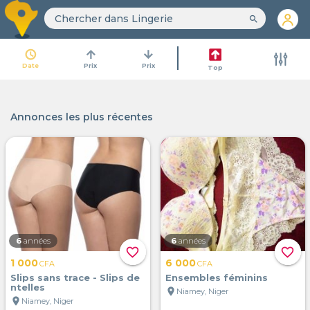
search
access_time
arrow_upward
arrow_downward
Date
Prix
Prix
Top
Annonces les plus récentes
6
années
6
années
favorite_border
favorite_border
1 000
6 000
CFA
CFA
Slips sans trace - Slips de
Ensembles féminins
ntelles
location_on
Niamey, Niger
location_on
Niamey, Niger