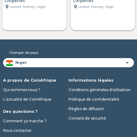
Lingeries
Lingeries
location_on
location_on
Lazaret, Niamey, Niger
Lazaret, Niamey, Niger
Changer de pays
A propos de CoinAfrique
Informations légales
Qui sommes nous ?
Conditions générales d’utilisation
L'actualité de CoinAfrique
Politique de confidentialité
Règles de diffusion
Des questions ?
Conseils de sécurité
Comment ça marche ?
Nous contacter