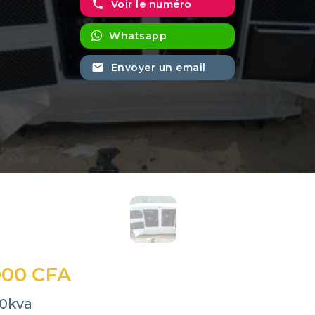
phone
Voir le numéro
Whatsapp
email
Envoyer un email
000 CFA
50kva