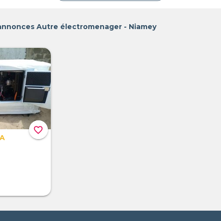
 annonces Autre électromenager - Niamey
favorite_border
FA
a