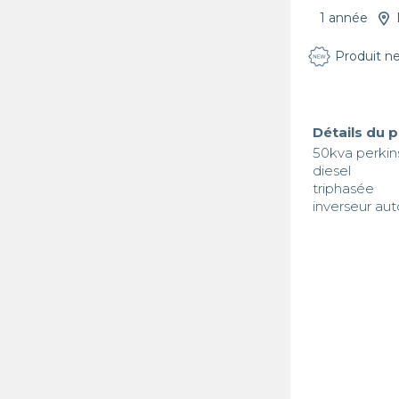
1 année
Produit n
Détails du 
50kva perkins
diesel 

triphasée

inverseur au