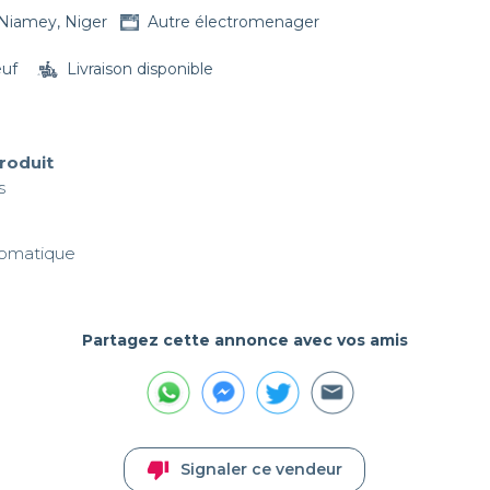
Niamey, Niger
Autre électromenager
euf
Livraison disponible
produit


tomatique
Partagez cette annonce avec vos amis
thumb_down
Signaler ce vendeur