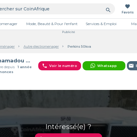
favorite
search
Favoris
tromenager
Mode, Beauté & Pour l'enfant
Services & Emploi
Mai
Publicité
oménager
Autre électromenager
Perkins 50kva
Mahamadou Adamou
phone
email
Voir le numéro
Whatsapp
e depuis
1 année
nnonces
Intéressé(e) ?