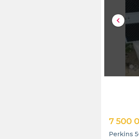
chevron_left
7 500 
Perkins 