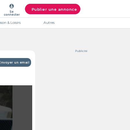
account_circle
Publier une annonce
Se
connecter
son & Loisirs
Autres
Publicité
Envoyer un email