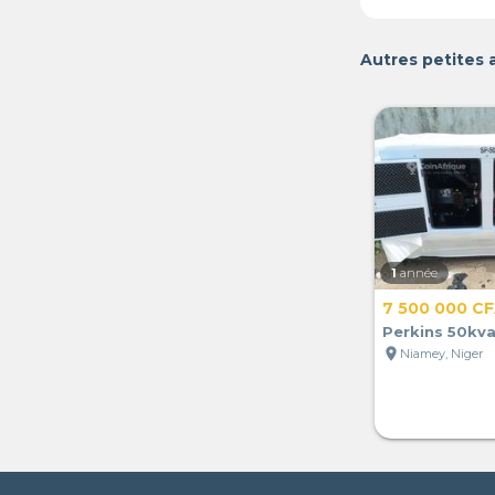
Autres petites
1
année
7 500 000 C
Perkins 50kv
location_on
Niamey, Niger