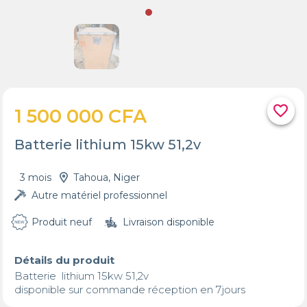
favorite_border
1 500 000 CFA
Batterie lithium 15kw 51,2v
3 mois
Tahoua, Niger
Autre matériel professionnel
Produit neuf
Livraison disponible
Détails du produit
Batterie  lithium 15kw 51,2v 
