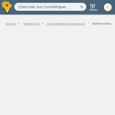
search
Filtres
Accueil
Matériel Pro
Autre matériel professionnel
Batterie lithium