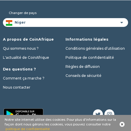
Changer de pays
A propos de CoinAfrique
Informations légales
Qui sommes nous ?
Conditions générales d’utilisation
L'actualité de CoinAfrique
Politique de confidentialité
Règles de diffusion
Des questions ?
Conseils de sécurité
Comment ça marche ?
Nous contacter
Notre site internet utilise des cookies. Pour plus d'informations sur la
Appel
Whatsapp
SMS
phone
façon dont nous gérons les cookies, vous pouvez consulter notre
© 2017 - 2026 Copyright CoinAfrique
politique de confidentialité