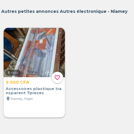
Autres petites annonces Autres électronique - Niamey
1
mois
favorite_border
9 000 CFA
Accessoires plastique tra
nsparent 7pieces
location_on
Niamey, Niger