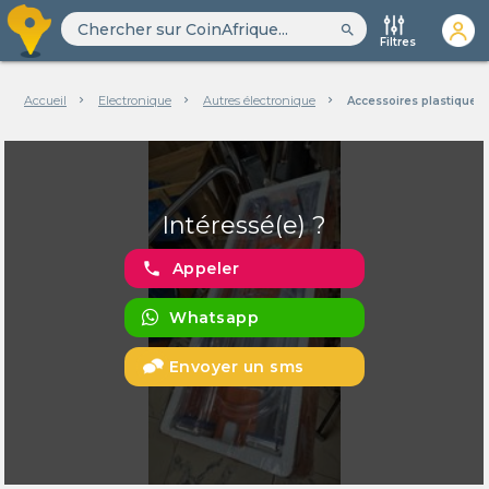
search
Filtres
Accueil
Electronique
Autres électronique
Accessoires plastique 
Intéressé(e) ?
phone
Appeler
Whatsapp
Envoyer un sms