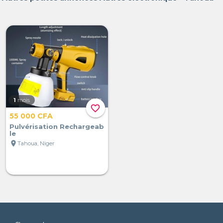
1
mois
favorite_border
55 000 CFA
Pulvérisation Rechargeab
le
location_on
Tahoua, Niger