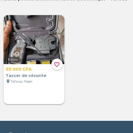
1
mois
favorite_border
95 000 CFA
Tasser de sécurité
location_on
Tahoua, Niger