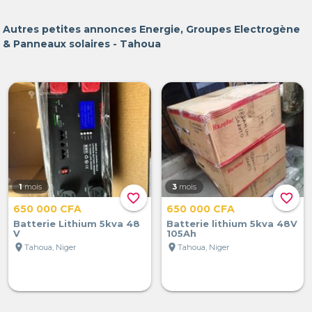
Autres petites annonces Energie, Groupes Electrogène
& Panneaux solaires - Tahoua
1
mois
3
mois
favorite_border
favorite_border
650 000 CFA
650 000 CFA
Batterie Lithium 5kva 48
Batterie lithium 5kva 48V
V
105Ah
location_on
location_on
Tahoua, Niger
Tahoua, Niger