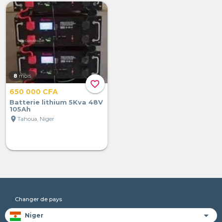
8
mois
favorite_border
650 000 CFA
Batterie lithium 5Kva 48V
105Ah
location_on
Tahoua, Niger
Changer de pays