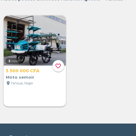
3
mois
favorite_border
5 500 000 CFA
Moto semoir
location_on
Tahoua, Niger