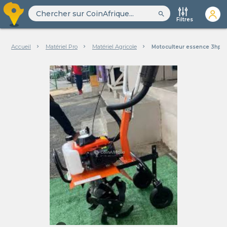
search
Filtres
Accueil
Matériel Pro
Matériel Agricole
Motoculteur essence 3hp