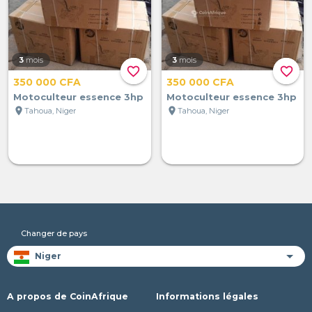
3
mois
3
mois
favorite_border
favorite_border
350 000 CFA
350 000 CFA
Motoculteur essence 3hp
Motoculteur essence 3hp
location_on
location_on
Tahoua, Niger
Tahoua, Niger
Changer de pays
A propos de CoinAfrique
Informations légales