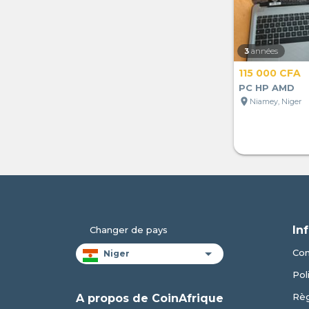
3
années
115 000 CFA
PC HP AMD
location_on
Niamey, Niger
In
Changer de pays
Con
Pol
Règ
A propos de CoinAfrique