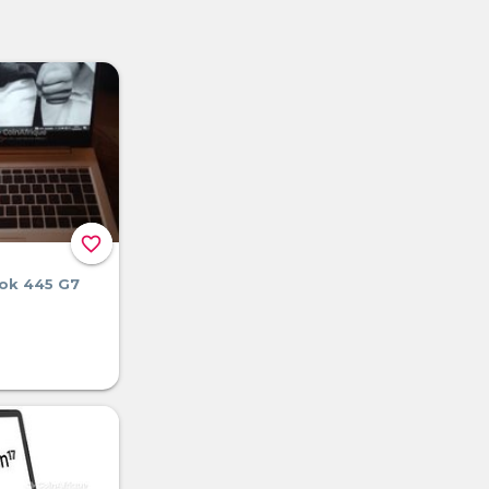
favorite_border
ok 445 G7