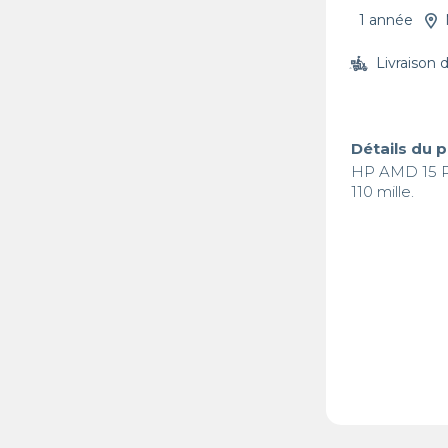
1 année
Livraison 
Détails du 
HP AMD 15 PO
110 mille. 