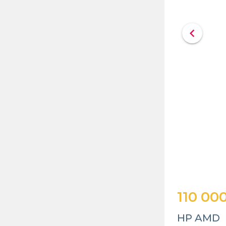
chevron_left
110 00
HP AMD