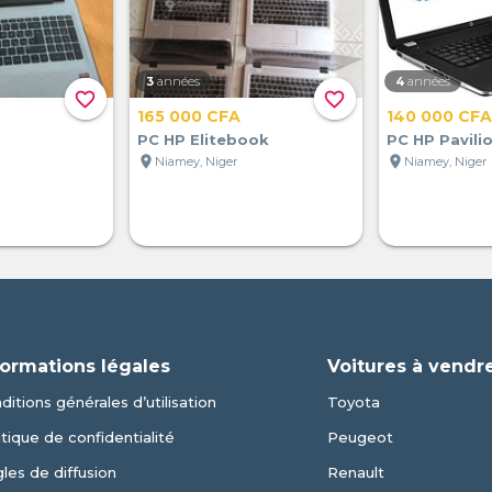
3
années
4
années
favorite_border
favorite_border
165 000 CFA
140 000 CFA
PC HP Elitebook
PC HP Pavili
location_on
location_on
Niamey, Niger
Niamey, Niger
formations légales
Voitures à vendr
ditions générales d’utilisation
Toyota
itique de confidentialité
Peugeot
les de diffusion
Renault