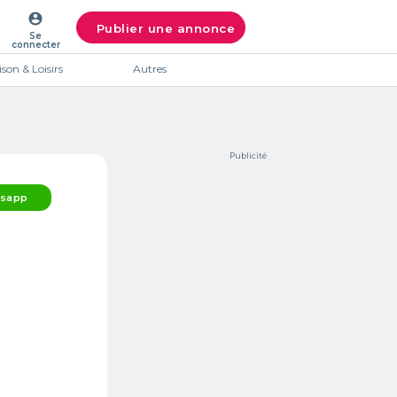
account_circle
Publier une annonce
Se
connecter
son & Loisirs
Autres
Publicité
sapp
Intéres