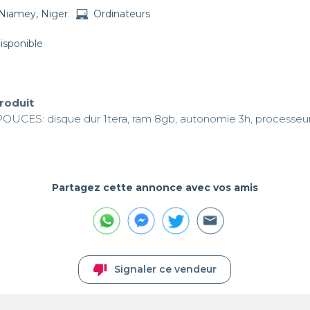
Niamey, Niger
Ordinateurs
disponible
produit
UCES: disque dur 1tera, ram 8gb, autonomie 3h, processeur 1
Partagez cette annonce avec vos amis
thumb_down
Signaler ce vendeur