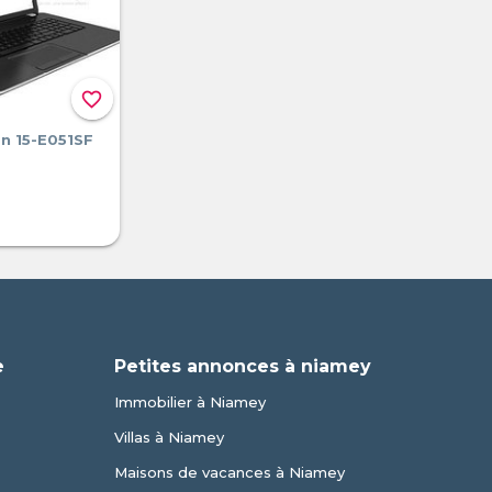
favorite_border
on 15-E051SF
e
Petites annonces à niamey
Immobilier à Niamey
Villas à Niamey
Maisons de vacances à Niamey