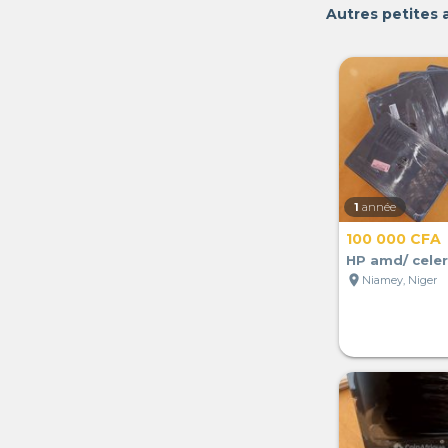
Autres petites
1
année
100 000 CFA
HP amd/ cele
location_on
Niamey, Niger