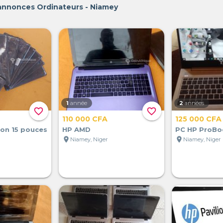
 annonces Ordinateurs - Niamey
1
année
2
années
favorite_border
favorite_border
110 000 CFA
125 000 CFA
ron 15 pouces
HP AMD
PC HP ProBo
location_on
location_on
Niamey, Niger
Niamey, Niger