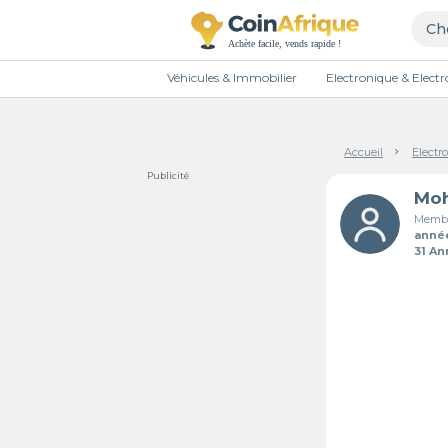
Véhicules & Immobilier
Electronique & Elec
Accueil
Electr
Publicité
Membr
anné
31 A