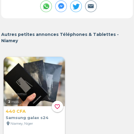
Autres petites annonces Téléphones & Tablettes -
Niamey
2
mois
favorite_border
440 CFA
Samsung galax s24
location_on
Niamey, Niger