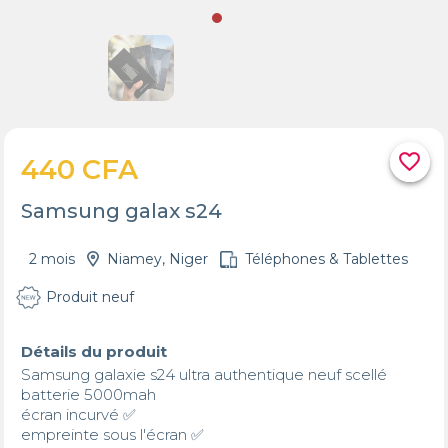
favorite_border
440 CFA
Samsung galax s24
2 mois
Niamey, Niger
Téléphones & Tablettes
Produit neuf
Détails du produit
Samsung galaxie s24 ultra authentique neuf scellé

batterie 5000mah

écran incurvé ✅ 

empreinte sous l'écran ✅ 
