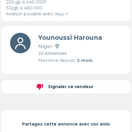
256 gb à 440.000f

512gb à 460.000

livraison possible avec reçu ✅
Younoussi Harouna
Niger
22 Annonces
Membre depuis
2 mois
thumb_down
Signaler ce vendeur
Partagez cette annonce avec vos amis