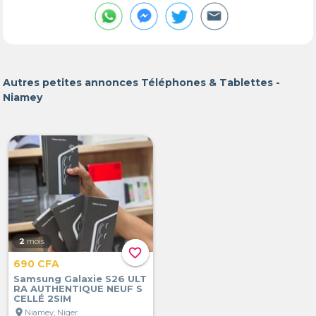
Autres petites annonces Téléphones & Tablettes -
Niamey
2
mois
favorite_border
690 CFA
Samsung Galaxie S26 ULT
RA AUTHENTIQUE NEUF S
CELLÉ 2SIM
location_on
Niamey, Niger