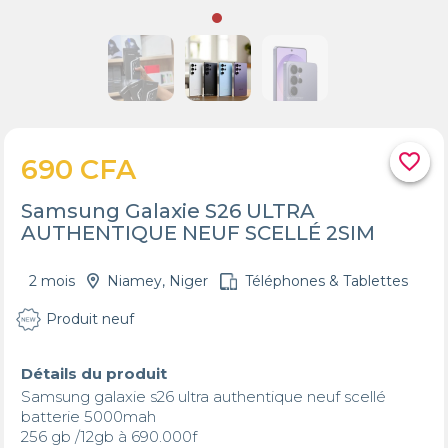
favorite_border
690 CFA
Samsung Galaxie S26 ULTRA
AUTHENTIQUE NEUF SCELLÉ 2SIM
2 mois
Niamey, Niger
Téléphones & Tablettes
Produit neuf
Détails du produit
Samsung galaxie s26 ultra authentique neuf scellé

batterie 5000mah

256 gb /12gb à 690.000f
