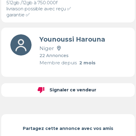
512gb /12gb à 750.000f

livraison possible avec reçu ✅

garantie ✅
Younoussi Harouna
Niger
22 Annonces
Membre depuis
2 mois
thumb_down
Signaler ce vendeur
Partagez cette annonce avec vos amis