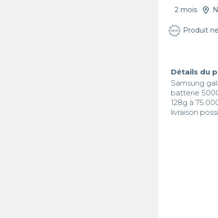
2 mois
N
Produit n
Détails du 
Samsung galax
batterie 500
128g à 75.000
livraison pos