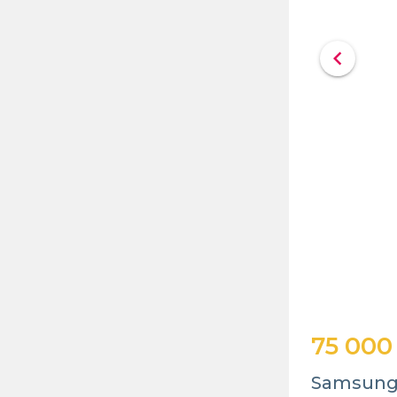
chevron_left
75 000
Samsung 