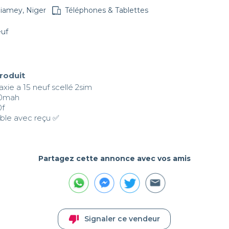
iamey, Niger
Téléphones & Tablettes
euf
produit
ie a 15 neuf scellé 2sim

0mah

f

sible avec reçu ✅
Partagez cette annonce avec vos amis
thumb_down
Signaler ce vendeur