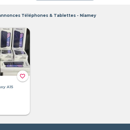
 annonces Téléphones & Tablettes - Niamey
favorite_border
xy A15