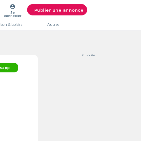
account_circle
Publier une annonce
Se
connecter
son & Loisirs
Autres
Publicité
sapp