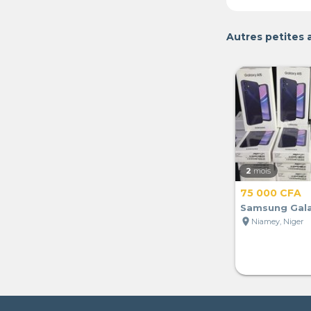
Autres petites
2
mois
75 000 CFA
Samsung Gala
location_on
Niamey, Niger