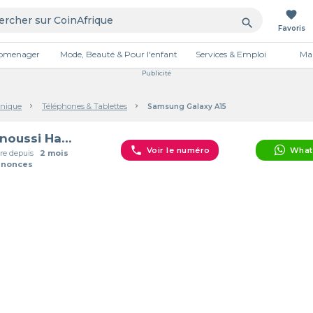
favorite
search
Favoris
tromenager
Mode, Beauté & Pour l'enfant
Services & Emploi
Mai
Publicité
onique
Téléphones & Tablettes
Samsung Galaxy A15
Younoussi Harouna
phone
Voir le numéro
What
e depuis
2 mois
nnonces