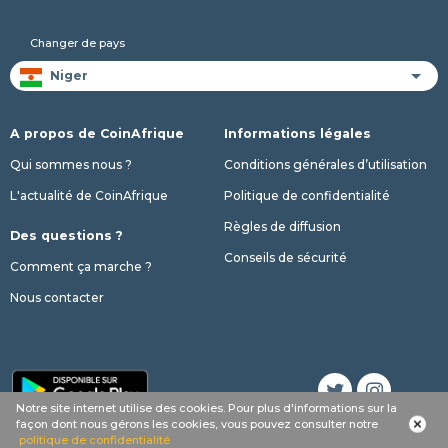
Changer de pays
A propos de CoinAfrique
Informations légales
Qui sommes nous ?
Conditions générales d’utilisation
L'actualité de CoinAfrique
Politique de confidentialité
Règles de diffusion
Des questions ?
Conseils de sécurité
Comment ça marche ?
Nous contacter
Notre site internet utilise des cookies. Pour plus d'informations sur la
Appel
Whatsapp
SMS
phone
façon dont nous gérons les cookies, vous pouvez consulter notre
© 2017 - 2026 Copyright CoinAfrique
politique de confidentialité