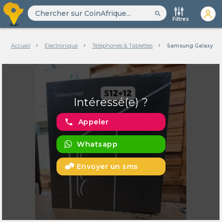
search
Filtres
Accueil
Electronique
Téléphones & Tablettes
Samsung Galaxy fol
Intéressé(e) ?
phone
Appeler
Whatsapp
Envoyer un sms