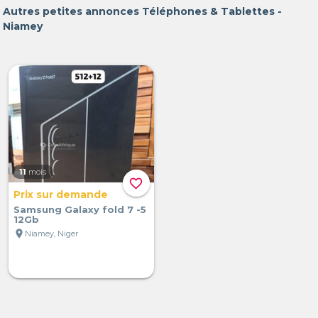
Autres petites annonces Téléphones & Tablettes -
Niamey
11
mois
favorite_border
Prix sur demande
Samsung Galaxy fold 7 -5
12Gb
location_on
Niamey, Niger