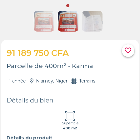
favorite_border
91 189 750 CFA
Parcelle de 400m² - Karma
1 année
Niamey, Niger
Terrains
Détails du bien
Superficie
400 m2
Détails du produit