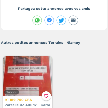
Partagez cette annonce avec vos amis
Autres petites annonces Terrains - Niamey
1
année
favorite_border
91 189 750 CFA
Parcelle de 400m² - Karm