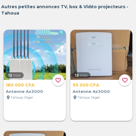
Autres petites annonces TV, box & Vidéo projecteurs -
Tahoua
12
mois
12
mois
favorite_border
favorite_border
180 000 CFA
95 000 CFA
Antenne Ax3000
Antenne Ax3000
location_on
location_on
Tahoua, Niger
Tahoua, Niger