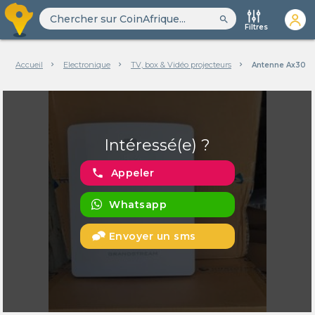
search
Filtres
Accueil
Electronique
TV, box & Vidéo projecteurs
Antenne Ax300
Intéressé(e) ?
phone
Appeler
Whatsapp
Envoyer un sms