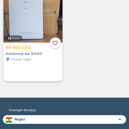
12
mois
favorite_border
95 000 CFA
Antenne Ax 3000
location_on
Tahoua, Niger
Changer de pays