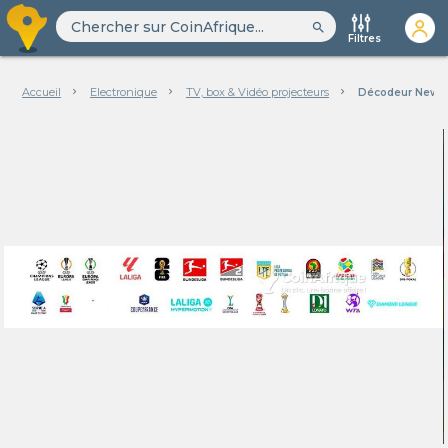
search
Filtres
Accueil
Electronique
TV, box & Vidéo projecteurs
Décodeur New W