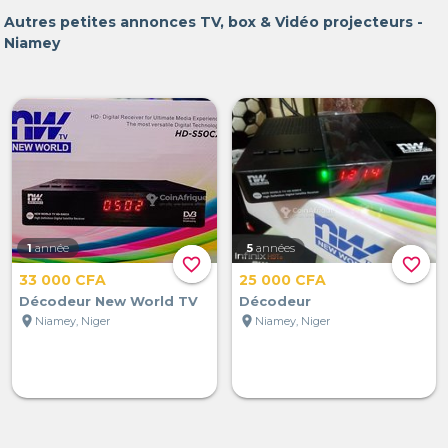
Autres petites annonces TV, box & Vidéo projecteurs -
Niamey
1
année
5
années
favorite_border
favorite_border
33 000 CFA
25 000 CFA
Décodeur New World TV
Décodeur
location_on
location_on
Niamey, Niger
Niamey, Niger