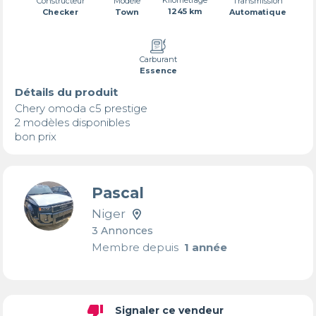
Transmission
Constructeur
Modèle
1245 km
Automatique
Checker
Town
Carburant
Essence
Détails du produit
Chery omoda c5 prestige 

2 modèles disponibles 

bon prix
Pascal
Niger
3 Annonces
Membre depuis
1 année
thumb_down
Signaler ce vendeur