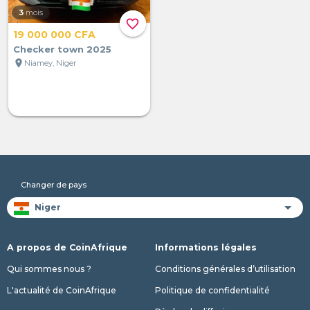
3
mois
favorite_border
19 000 000 CFA
Checker town 2025
location_on
Niamey, Niger
Changer de pays
A propos de CoinAfrique
Informations légales
Qui sommes nous ?
Conditions générales d’utilisation
L'actualité de CoinAfrique
Politique de confidentialité