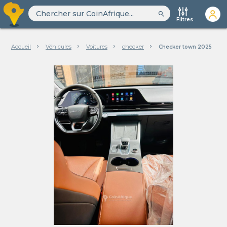
search
Filtres
Accueil
Véhicules
Voitures
checker
Checker town 2025