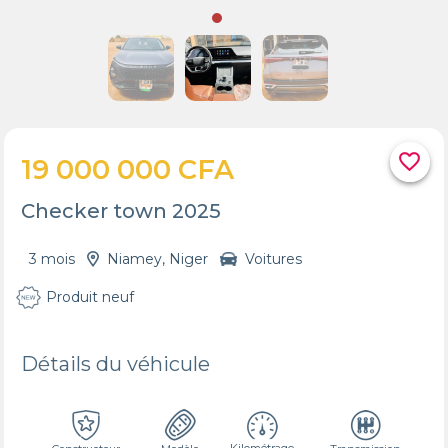
favorite_border
19 000 000 CFA
Checker town 2025
3 mois
Niamey, Niger
Voitures
Produit neuf
Détails du véhicule
Kilométrage