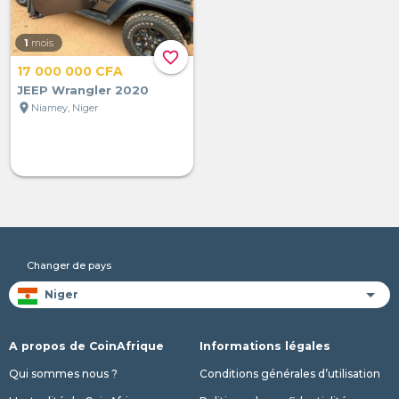
1
mois
favorite_border
17 000 000 CFA
JEEP Wrangler 2020
location_on
Niamey, Niger
Changer de pays
A propos de CoinAfrique
Informations légales
Qui sommes nous ?
Conditions générales d’utilisation