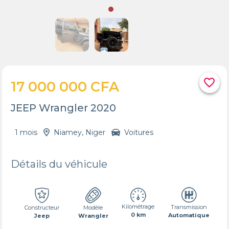
favorite_border
17 000 000 CFA
JEEP Wrangler 2020
1 mois
Niamey, Niger
Voitures
Détails du véhicule
Kilométrage
Transmission
Constructeur
Modèle
0 km
Automatique
Jeep
Wrangler