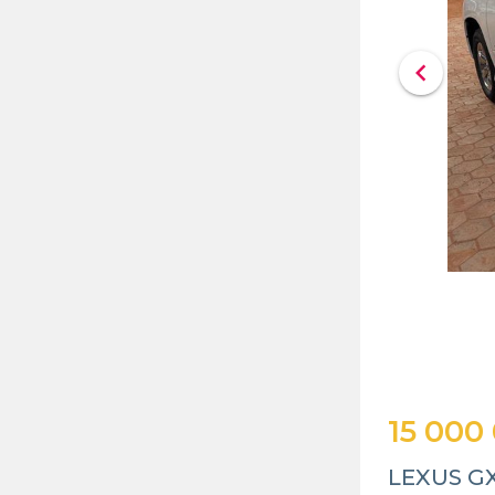
chevron_left
15 000
LEXUS GX