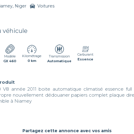
iamey, Niger
Voitures
u véhicule
Carburant
Kilométrage
Transmission
Modèle
Essence
0 km
Automatique
GX 460
produit
V8 année 2011 boite automatique climatisé essence full 
ropre nouvellement dédouaner papiers complet plaque dir
ible à Niamey 

e
Partagez cette annonce avec vos amis