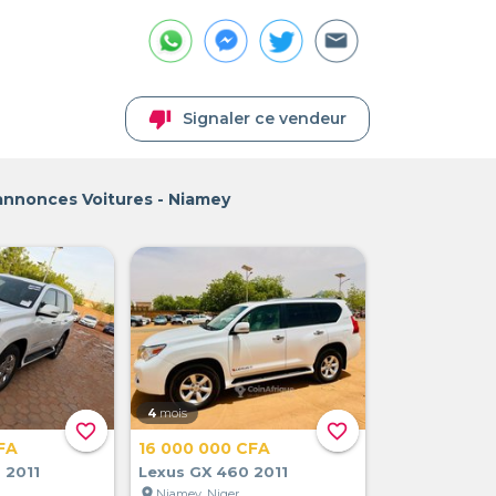
thumb_down
Signaler ce vendeur
annonces Voitures - Niamey
4
mois
favorite_border
favorite_border
FA
16 000 000 CFA
 2011
Lexus GX 460 2011
location_on
Niamey, Niger