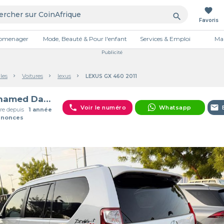
favorite
search
Favoris
tromenager
Mode, Beauté & Pour l'enfant
Services & Emploi
Mai
Publicité
les
Voitures
lexus
LEXUS GX 460 2011
Mohamed Danbal Hassane
phone
email
Voir le numéro
Whatsapp
e depuis
1 année
nnonces