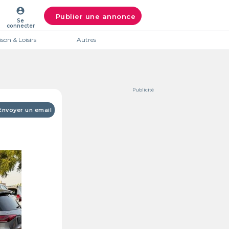
account_circle
Publier une annonce
Se
connecter
son & Loisirs
Autres
Publicité
Envoyer un email