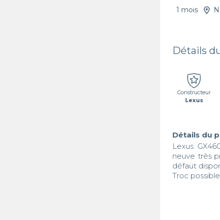
1 mois
N
Détails d
Constructeur
Lexus
Détails du 
Lexus GX460 
neuve très p
défaut dispon
Troc possibl