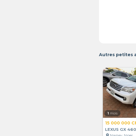
Autres petites 
1
mois
15 000 000 C
LEXUS GX 460
location_on
Niamey, Niger