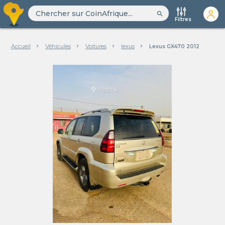
search
Filtres
Accueil
Véhicules
Voitures
lexus
Lexus GX470 2012