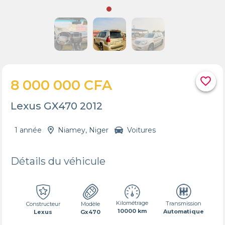
favorite_border
8 000 000 CFA
Lexus GX470 2012
1 année
Niamey, Niger
Voitures
Détails du véhicule
Kilométrage
Transmission
Constructeur
Modèle
10000 km
Automatique
Lexus
Gx470