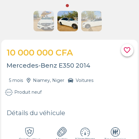
favorite_border
10 000 000 CFA
Mercedes-Benz E350 2014
5 mois
Niamey, Niger
Voitures
Produit neuf
Détails du véhicule
Kilométrage