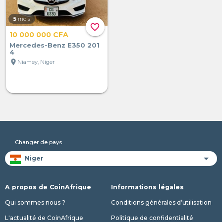
5
mois
favorite_border
10 000 000 CFA
Mercedes-Benz E350 201
4
location_on
Niamey, Niger
Changer de pays
A propos de CoinAfrique
Informations légales
Qui sommes nous ?
Conditions générales d’utilisation
L'actualité de CoinAfrique
Politique de confidentialité