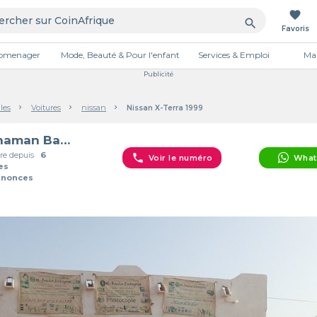
favorite
search
Favoris
tromenager
Mode, Beauté & Pour l'enfant
Services & Emploi
Mai
Publicité
les
Voitures
nissan
Nissan X-Terra 1999
Mahaman Bachir Aboubacar
e depuis
6
phone
Voir le numéro
What
es
nnonces