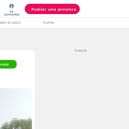
account_circle
Publier une annonce
Se
connecter
son & Loisirs
Autres
Publicité
sapp