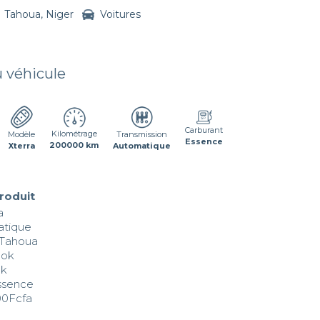
Tahoua, Niger
Voitures
u véhicule
Carburant
Kilométrage
Transmission
Modèle
Essence
200000 km
Automatique
Xterra
produit


tique

 Tahoua

ok 

 

sence 

000Fcfa