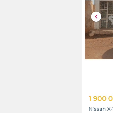
chevron_left
1 900 
Nissan X-