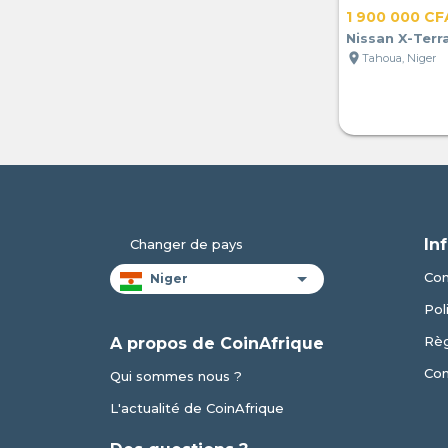
1 900 000 CF
Nissan X-Terr
location_on
Tahoua, Niger
In
Changer de pays
Con
Pol
Règ
A propos de CoinAfrique
Con
Qui sommes nous ?
L'actualité de CoinAfrique