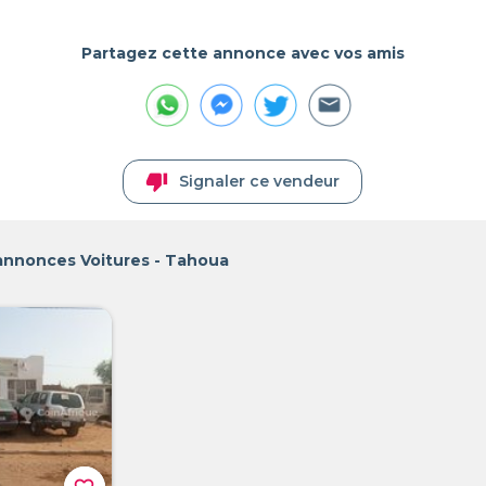
Partagez cette annonce avec vos amis
thumb_down
Signaler ce vendeur
 annonces Voitures - Tahoua