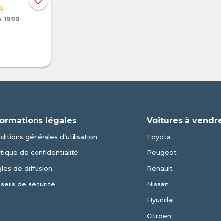
favorite_border
A
a 1999
formations légales
Voitures à vendr
ditions générales d’utilisation
Toyota
itique de confidentialité
Peugeot
les de diffusion
Renault
seils de sécurité
Nissan
Hyundai
Citroen