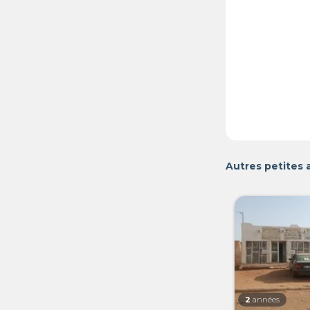
Autres petites
2
années