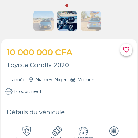
favorite_border
10 000 000 CFA
Toyota Corolla 2020
1 année
Niamey, Niger
Voitures
Produit neuf
Détails du véhicule
Kilométrage