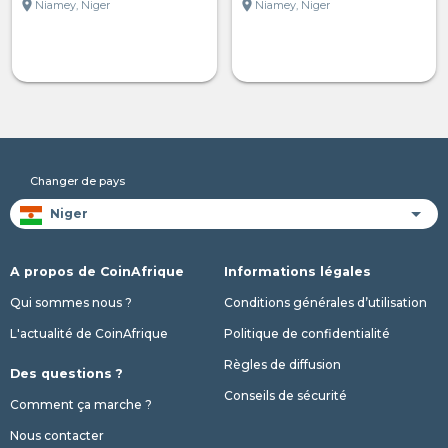
location_on
location_on
Niamey, Niger
Niamey, Niger
Changer de pays
A propos de CoinAfrique
Informations légales
Qui sommes nous ?
Conditions générales d’utilisation
L'actualité de CoinAfrique
Politique de confidentialité
Règles de diffusion
Des questions ?
Conseils de sécurité
Comment ça marche ?
Nous contacter