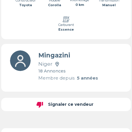
Transmission
Constructeur
Modèle
0 km
Manuel
Toyota
Corolla
Carburant
Essence
Mingazini
Niger
18 Annonces
Membre depuis
5 années
thumb_down
Signaler ce vendeur