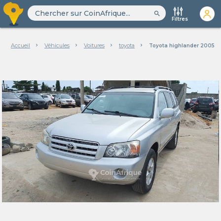
search
Filtres
Accueil
Véhicules
Voitures
toyota
Toyota highlander 2005