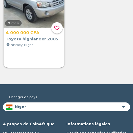
2
mois
favorite_border
4 000 000 CFA
Toyota highlander 2005
location_on
Niamey, Niger
Changer de pays
A propos de CoinAfrique
Informations légales