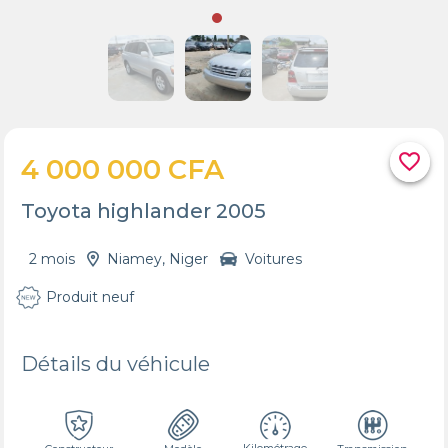
favorite_border
4 000 000 CFA
Toyota highlander 2005
2 mois
Niamey, Niger
Voitures
Produit neuf
Détails du véhicule
Kilométrage